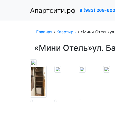
Апартсити.рф
8 (983) 269-60
Главная
›
Квартиры
›
«Мини Отель»ул.
«Мини Отель»ул. Б