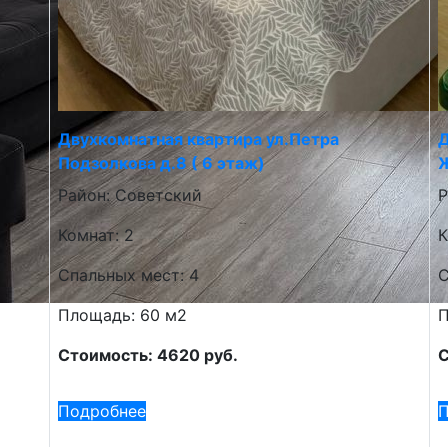
Двухкомнатная квартира ул.Петра
Д
Подзолкова д.8 ( 6 этаж)
Ж
Район: Советский
Р
Комнат: 2
К
Спальных мест: 4
С
Площадь: 60 м2
П
Стоимость: 4620 руб.
С
Подробнее
П