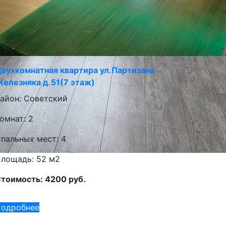
вухкомнатная квартира ул.Партизана
елезняка д.51(7 этаж)
айон: Советский
омнат: 2
пальных мест: 4
лощадь: 52 м2
тоимость: 4200 руб.
одробнее