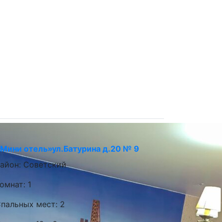
Мини отель»ул.Батурина д.20 № 9
айон: Советский
омнат: 1
пальных мест: 2