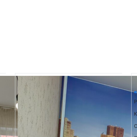
«
Р
К
С