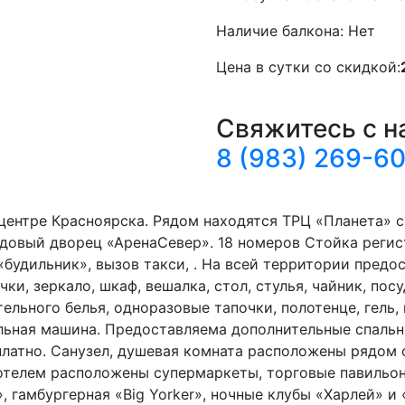
Наличие балкона:
Нет
Цена в сутки со скидкой:
Свяжитесь с н
8 (983) 269-6
центре Красноярска. Рядом находятся ТРЦ «Планета» с
довый дворец «АренаСевер». 18 номеров Стойка регис
будильник», вызов такси, . На всей территории предо
ки, зеркало, шкаф, вешалка, стол, стулья, чайник, пос
тельного белья, одноразовые тапочки, полотенце, гель,
льная машина. Предоставляема дополнительные спальн
сплатно. Санузел, душевая комната расположены рядом
с отелем расположены супермаркеты, торговые павильо
, гамбургерная «Big Yorker», ночные клубы «Харлей» и