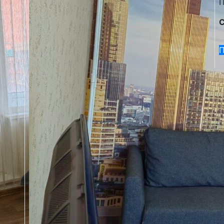
П
С
П